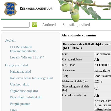
Andmed
Statistika ja viited
Ala andmete kuvamine
Avaleht
Kaitsealune ala või üksikobjekt: Sad
EELISe andmed
(KLO1000671)
keskkonnaportaalis
Sadramõtsa 
Nimi
Loe siit "Mis on EELIS?"
Jah
On registriobjekt
KLO10006
Otsing ja artiklid
KKR kood
kaitsealune
Ala staatus
Kaitstavad alad
looduskaits
Tüüp
Rahvusvahelise tähtsusega alad
321,9
Maismaa pindala (ha)
Üksikobjektid
Siseveekogude pindala
0,1
(ha)
Ürglooduse objektid
Jah
On maksusoodustus
Pärandkultuuriobjektid
Kaitseala k
Pargid, puistud
1) kaitsta m
mitmekesisu
Liigid