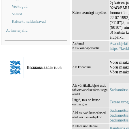
2) kaitsta j
Veekogud
92/43/EMÜ l
loomastiku 
Kaitse eesmärgi kirjeldus
Saared
22.07.1992,
Kaitsekorralduskavad
(7110*)3, n
(9010*) nin
Abimaterjalid
3) kaitsta k
elupaiku.
Ava objekt
Andmed
Keskkonnaportaalis:
https://kesk
Võru maako
Võru maako
Ala kohanimi
Võru maako
Ala või üksikobjekt asub
Sadramõtsa
rahvusvahelise tähtsusega
aladel
Liigid, mis on kaitse
Tetrao urog
eesmärgiks
Sadramõtsa
Alal asuvad kaitsealused
Sadramõtsa
alad või üksikobjektid
Sadramõtsa
Kaitsealuse ala või
Raudsepa o