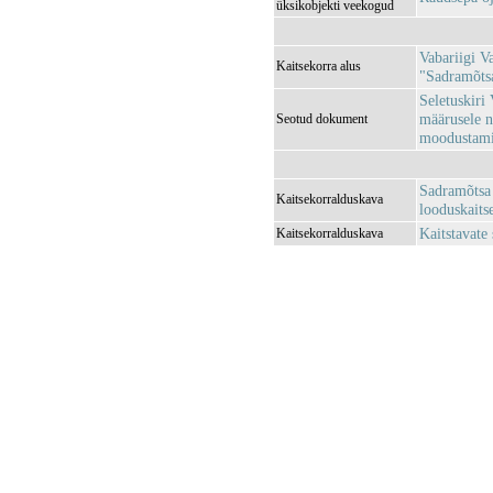
üksikobjekti veekogud
Vabariigi V
Kaitsekorra alus
"Sadramõtsa
Seletuskiri
määrusele n
Seotud dokument
moodustamin
Sadramõtsa
Kaitsekorralduskava
looduskaits
Kaitstavate
Kaitsekorralduskava