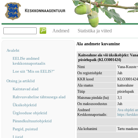
Andmed
Statistika ja viited
Ala andmete kuvamine
Avaleht
Kaitsealune ala või üksikobjekt: Va
EELISe andmed
püsielupaik (KLO3001424)
keskkonnaportaalis
Nimi
Vana-Kuuste v
Loe siit "Mis on EELIS?"
On registriobjekt
Jah
KKR kood
KLO3001424
Otsing ja artiklid
Ala staatus
kaitsealune
Kaitstavad alad
Tüüp
püsielupaik
Rahvusvahelise tähtsusega alad
Maismaa pindala (ha)
3,1
On maksusoodustus
Jah
Üksikobjektid
Andmed
Ava objekti 
Ürglooduse objektid
Keskkonnaportaalis:
https://keskko
Pärandkultuuriobjektid
Pargid, puistud
Ala kohanimi
Tartu maakon
Liigid