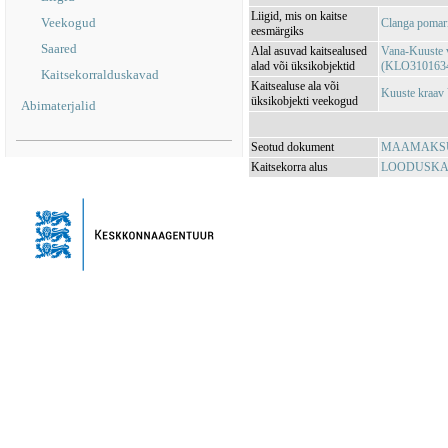
Liigid, mis on kaitse
Veekogud
Clanga pomari
eesmärgiks
Saared
Alal asuvad kaitsealused
Vana-Kuuste v
alad või üksikobjektid
(KLO310163
Kaitsekorralduskavad
Kaitsealuse ala või
Kuuste kraa
üksikobjekti veekogud
Abimaterjalid
Seotud dokument
MAAMAKSUSE
Kaitsekorra alus
LOODUSKAIT