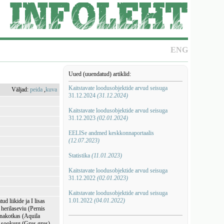
ENG
Uued (uuendatud) artiklid:
Kaitstavate loodusobjektide arvud seisuga
Väljad:
peida
,
kuva
31.12.2024
(31.12.2024)
Kaitstavate loodusobjektide arvud seisuga
31.12.2023
(02.01.2024)
EELISe andmed keskkonnaportaalis
(12.07.2023)
Statistika
(11.01.2023)
Kaitstavate loodusobjektide arvud seisuga
31.12.2022
(02.01.2023)
Kaitstavate loodusobjektide arvud seisuga
1.01.2022
(04.01.2022)
d liikide ja I lisas
 herilaseviu (Pernis
nnakotkas (Aquila
, sookurg (Grus grus),