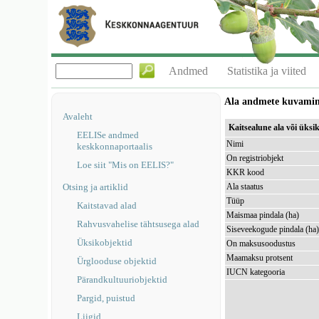
Andmed
Statistika ja viited
Ala andmete kuvami
Avaleht
Kaitsealune ala või üks
EELISe andmed
Nimi
keskkonnaportaalis
On registriobjekt
Loe siit "Mis on EELIS?"
KKR kood
Otsing ja artiklid
Ala staatus
Tüüp
Kaitstavad alad
Maismaa pindala (ha)
Rahvusvahelise tähtsusega alad
Siseveekogude pindala (ha
Üksikobjektid
On maksusoodustus
Maamaksu protsent
Ürglooduse objektid
IUCN kategooria
Pärandkultuuriobjektid
Pargid, puistud
Liigid