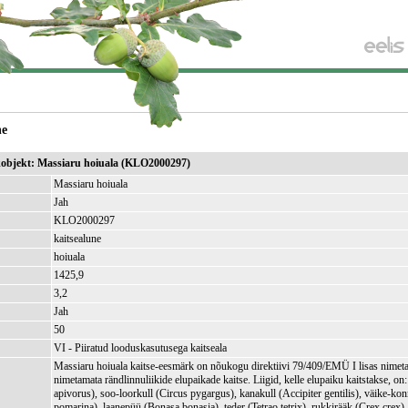
ne
ikobjekt: Massiaru hoiuala (KLO2000297)
Massiaru hoiuala
Jah
KLO2000297
kaitsealune
hoiuala
1425,9
)
3,2
Jah
50
VI - Piiratud looduskasutusega kaitseala
Massiaru hoiuala kaitse-eesmärk on nõukogu direktiivi 79/409/EMÜ I lisas nimetatu
nimetamata rändlinnuliikide elupaikade kaitse. Liigid, kelle elupaiku kaitstakse, on:
apivorus), soo-loorkull (Circus pygargus), kanakull (Accipiter gentilis), väike-ko
pomarina), laanepüü (Bonasa bonasia), teder (Tetrao tetrix), rukkirääk (Crex crex)