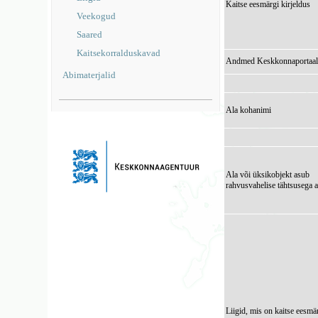
Kaitse eesmärgi kirjeldus
Veekogud
Saared
Kaitsekorralduskavad
Andmed Keskkonnaportaal
Abimaterjalid
Ala kohanimi
Ala või üksikobjekt asub
rahvusvahelise tähtsusega a
Liigid, mis on kaitse eesmä