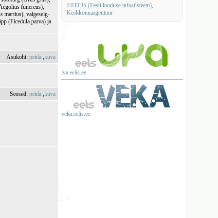
©EELIS (Eesti looduse infosüsteem),
Aegolius funereus),
Keskkonnaagentuur
 martius), valgeselg-
äpp (Ficedula parva) ja
Asukoht:
peida
,
kuva
lva.eelis.ee
Seosed:
peida
,
kuva
veka.eelis.ee