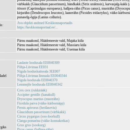
värbkakk (Glaucidium passerinum), händkakk (Strix uralensis), karvasjalg-kakk (
öösorr (Caprimulgus europaeus), hallpea-rähn (Picus canus), musträhn (Dryocopus
kirjurähn (Dendrocopos leucotos), laanerähn (Picoides tridactylus), väike-kärbsen
punaselg-õgija (Lanius collurio).
Ava objekti andmed Keskkonnaportaalis
is:
https://keskkonnaportaal.ee/...
Pärnu maakond, Häädemeeste vald, Majaka küla
Pärnu maakond, Häädemeeste vald, Massiaru küla
Pärnu maakond, Häädemeeste vald, Uuemaa küla
Laulaste loodusala EE0040309
Põhja-Liivimaa EE031
Nigula looduskaitseala 3EE007
ladel
Põhja-Liivimaa linnuala EE0040344
Nigula loodusala EE0040370
Lemmejõe loodusala EE0040342
Crex crex (rukkirääk)
Accipiter gentilis (kanakull)
Dryocopus martius (musträhn)
Ficedula parva (väike-kärbsenäpp)
Pernis apivorus (herilaseviu)
Glaucidium passerinum (värbkakk)
Circus pygargus (soo-loorkull)
Clanga pomarina (väike-konnakotkas)
Grus grus (sookurg)
rgiks
Picus canus (hallpea-rähn)