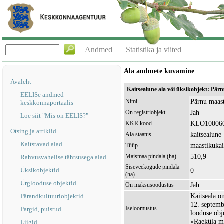
Andmed
Statistika ja viited
Ala andmete kuvamine
Avaleht
Kaitsealune ala või üksikobjekt: Pä
EELISe andmed
Pärnu maast
Nimi
keskkonnaportaalis
Jah
On registriobjekt
Loe siit "Mis on EELIS?"
KLO10006
KKR kood
Otsing ja artiklid
kaitsealune
Ala staatus
Kaitstavad alad
maastikukai
Tüüp
510,9
Maismaa pindala (ha)
Rahvusvahelise tähtsusega alad
Siseveekogude pindala
Üksikobjektid
0
(ha)
Ürglooduse objektid
Jah
On maksusoodustus
Kaitseala 
Pärandkultuuriobjektid
12. septemb
Iseloomustus
Pargid, puistud
looduse obje
«Raeküla mä
Liigid