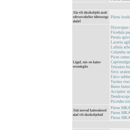
Ala või üksikobjekt asub
Pärnu lood
rahvusvahelise tähtsusega
aladel
Dryocopus 
Ficedula pa
Pernis apiv
Lacerta agil
Lullula ar
Columba oe
Picus canus
Caprimulgus
Liigid, mis on kaitse
eesmärgiks
Tetrastes b
Strix urale
Falco subbu
Turdus visc
Buteo buteo
Accipiter ni
Dendrocopos
Picoides tri
Pärnu MKA
Alal asuvad kaitsealused
Pärnu MKA,
alad või üksikobjektid
Pärnu MKA