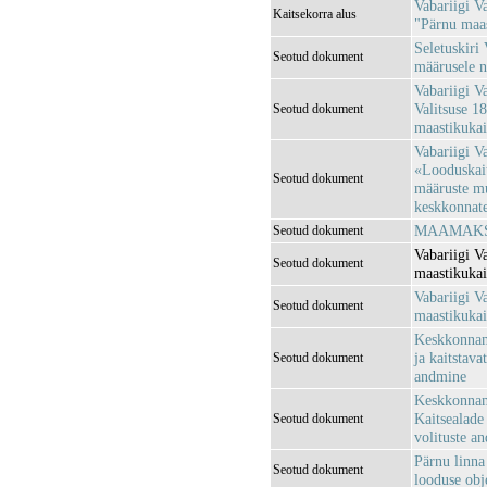
Vabariigi V
Kaitsekorra alus
"Pärnu maas
Seletuskiri
Seotud dokument
määrusele n
Vabariigi V
Valitsuse 1
Seotud dokument
maastikukai
Vabariigi V
«Looduskait
Seotud dokument
määruste m
keskkonnatee
MAAMAKSU
Seotud dokument
Vabariigi V
Seotud dokument
maastikuka
Vabariigi V
Seotud dokument
maastikukait
Keskkonnami
ja kaitstava
Seotud dokument
andmine
Keskkonnami
Kaitsealade 
Seotud dokument
volituste a
Pärnu linna
Seotud dokument
looduse obje