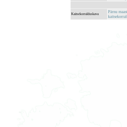
Pärnu maast
Kaitsekorralduskava
kaitsekorra