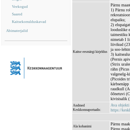
Pärnu maast
Veekogud
1) Pärnu ro
Saared
rekreatsioo
elupaiku;
Kaitsekorralduskavad
2) elupaig
looduslike 
Abimaterjalid
taimestiku 
nimetab I l
liivikud (2
ja soo-leht
Kaitse eesmärgi kirjeldus
3) kaitsealu
(Pernis api
(Strix ural
rähn (Picus
valgeselg-k
(Picoides t
kärbsenäpp 
raudkull (Ac
õõnetuvi (C
kivisisalik 
Ava objekt
Andmed
Keskkonnaportaalis:
https://kesk
Pärnu maak
Ala kohanimi
Pärnu maako