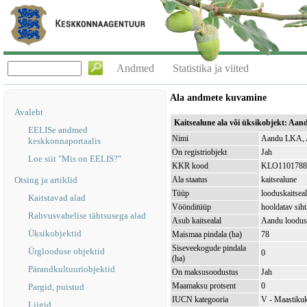
Andmed
Statistika ja viited
Ala andmete kuvamine
Avaleht
Kaitsealune ala või üksikobjekt: A
EELISe andmed
Nimi
Aandu LKA, 
keskkonnaportaalis
On registriobjekt
Jah
Loe siit "Mis on EELIS?"
KKR kood
KLO1101788
Otsing ja artiklid
Ala staatus
kaitsealune
Tüüp
looduskaitsea
Kaitstavad alad
Vöönditüüp
hooldatav sih
Rahvusvahelise tähtsusega alad
Asub kaitsealal
Aandu loodus
Üksikobjektid
Maismaa pindala (ha)
78
Siseveekogude pindala
Ürglooduse objektid
0
(ha)
Pärandkultuuriobjektid
On maksusoodustus
Jah
Maamaksu protsent
0
Pargid, puistud
IUCN kategooria
V - Maastikuk
Liigid