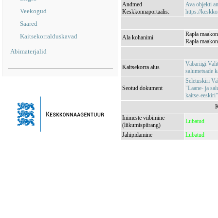
Andmed
Ava objekti 
Veekogud
Keskkonnaportaalis:
https://keskko
Saared
Rapla maakond
Kaitsekorralduskavad
Ala kohanimi
Rapla maakond
Abimaterjalid
Vabariigi Vali
Kaitsekorra alus
salumetsade k
Seletuskiri Va
Seotud dokument
"Laane- ja sa
kaitse-eeskiri"
K
Inimeste viibimine
Lubatud
(liikumispiirang)
Jahipidamine
Lubatud