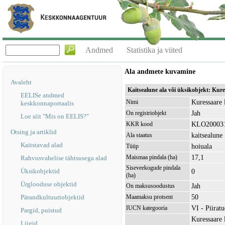
Andmed
Statistika ja viited
Ala andmete kuvamine
Avaleht
Kaitsealune ala või üksikobjekt: Kur
EELISe andmed
Kuressaare 
Nimi
keskkonnaportaalis
Jah
On registriobjekt
Loe siit "Mis on EELIS?"
KLO20003
KKR kood
Otsing ja artiklid
kaitsealune
Ala staatus
Kaitstavad alad
hoiuala
Tüüp
17,1
Maismaa pindala (ha)
Rahvusvahelise tähtsusega alad
Siseveekogude pindala
Üksikobjektid
0
(ha)
Ürglooduse objektid
Jah
On maksusoodustus
50
Pärandkultuuriobjektid
Maamaksu protsent
VI - Piirat
IUCN kategooria
Pargid, puistud
Kuressaare 
Liigid