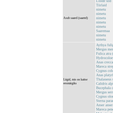
Loode sild
Tiirlaid
nimetu
nimetu
nimetu
Asub saarel (saartel)
nimetu
nimetu
Saaremaa
nimetu
nimetu
Aythya fulig
Mergus merg
Fulica atra 
Hydrocoloeu
Anas crecca 
Mareca stre
Cygnus colu
Anas platyr
Thalasseus s
Liigid, mis on kaitse
eesmärgiks
Calidris alp
Bucephala c
Mergus serr
Cygnus olo
Sterna parad
Anser anser
Mareca pene