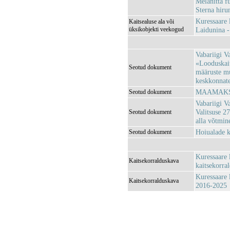
Melanitta f
Sterna hirun
Kuressaare
Kaitsealuse ala või
üksikobjekti veekogud
Laidunina 
Vabariigi V
«Looduskait
Seotud dokument
määruste m
keskkonnatee
MAAMAKSU
Seotud dokument
Vabariigi V
Valitsuse 2
Seotud dokument
alla võtmi
Hoiualade k
Seotud dokument
Kuressaare 
Kaitsekorralduskava
kaitsekorra
Kuressaare 
Kaitsekorralduskava
2016-2025