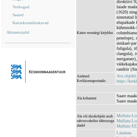
direktiivi 
laiade mada
Veekogud
(1620) ning
Saared
nimetatud li
elupaikade k
Kaitsekorralduskavad
kühmnokk-l
Abimaterjalid
columbianus
Kaitse eesmärgi kirjeldus
penelope), r
sinikael-pa
fuligula), 
clangula), 
merganser), 
väikekajakas
randtiir (St
Ava objekt
Andmed
Keskkonnaportaalis:
https://kesk
Saare maako
Ala kohanimi
Saare maak
Mullutu-Lo
Ala või üksikobjekt asub
Mullutu-Lo
rahvusvahelise tähtsusega
aladel
Mullutu E
Laiamaa