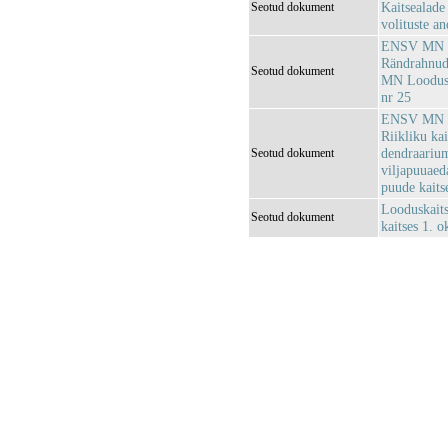
Kaitsealade 
Seotud dokument
volituste a
ENSV MN Loo
Rändrahnud
Seotud dokument
MN Looduska
nr 25
ENSV MN Loo
Riikliku ka
dendraarium
Seotud dokument
viljapuuaed
puude kaits
Looduskaits
Seotud dokument
kaitses 1. o