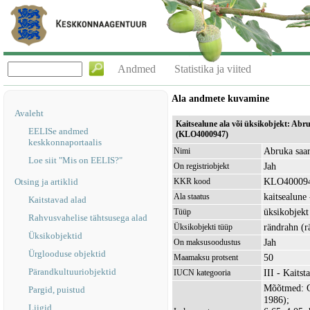
Andmed
Statistika ja viited
Ala andmete kuvamine
Avaleht
Kaitsealune ala või üksikobjekt: Abru
EELISe andmed
(KLO4000947)
keskkonnaportaalis
Abruka saar
Nimi
Loe siit "Mis on EELIS?"
Jah
On registriobjekt
KLO40009
Otsing ja artiklid
KKR kood
kaitsealune 
Ala staatus
Kaitstavad alad
üksikobjekt
Tüüp
Rahvusvahelise tähtsusega alad
rändrahn (r
Üksikobjekti tüüp
Üksikobjektid
Jah
On maksusoodustus
Ürglooduse objektid
50
Maamaksu protsent
Pärandkultuuriobjektid
III - Kaitst
IUCN kategooria
Mõõtmed: Gr
Pargid, puistud
1986);
Liigid