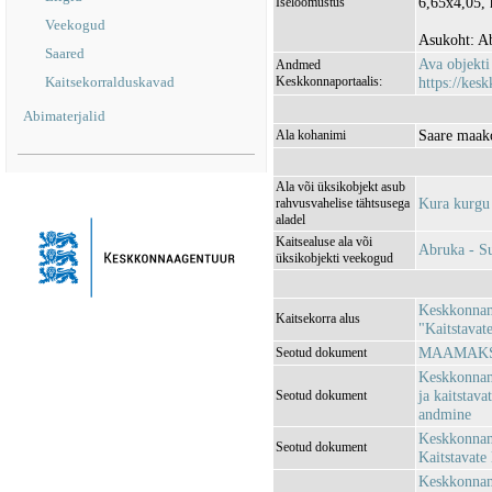
6,65x4,05, 
Iseloomustus
Veekogud
Asukoht: Ab
Saared
Ava objekt
Andmed
Kaitsekorralduskavad
Keskkonnaportaalis:
https://kesk
Abimaterjalid
Saare maak
Ala kohanimi
Ala või üksikobjekt asub
Kura kurgu
rahvusvahelise tähtsusega
aladel
Kaitsealuse ala või
Abruka - S
üksikobjekti veekogud
Keskkonnami
Kaitsekorra alus
"Kaitstavat
MAAMAKSU
Seotud dokument
Keskkonnami
ja kaitstava
Seotud dokument
andmine
Keskkonnami
Seotud dokument
Kaitstavate 
Keskkonnami