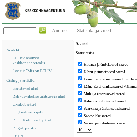
Andmed
Statistika ja viited
Saared
Avaleht
Saarte otsing
EELISe andmed
keskkonnaportaalis
Hiiumaa ja ümbritsevad saared
Loe siit "Mis on EELIS?"
Kihnu ja ümbritsevad saared
Lääne-Eesti ranniku saared Liivi lah
Otsing ja artiklid
Lääne-Eesti ranniku saared Väiname
Kaitstavad alad
Muhu ja ümbritsevad saared
Rahvusvahelise tähtsusega alad
Ruhnu ja ümbritsevad saared
Üksikobjektid
Saaremaa ja ümbritsevad saared
Ürglooduse objektid
Soome lahe saared
Pärandkultuuriobjektid
Vormsi ja ümbritsevad saared
Pargid, puistud
Liigid