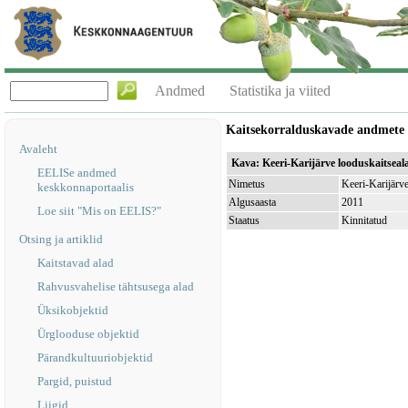
Andmed
Statistika ja viited
Kaitsekorralduskavade andmete
Avaleht
Kava: Keeri-Karijärve looduskaitseal
EELISe andmed
Nimetus
Keeri-Karijärve
keskkonnaportaalis
Algusaasta
2011
Loe siit "Mis on EELIS?"
Staatus
Kinnitatud
Otsing ja artiklid
Kaitstavad alad
Rahvusvahelise tähtsusega alad
Üksikobjektid
Ürglooduse objektid
Pärandkultuuriobjektid
Pargid, puistud
Liigid