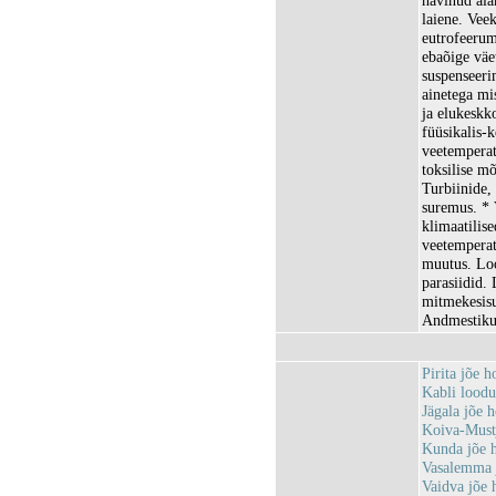
hävinud alam
laiene. Vee
eutrofeerum
ebaõige väe
suspenseeri
ainetega mis
ja elukeskk
füüsikalis-
veetemperat
toksilise m
Turbiinide,
suremus. * 
klimaatilis
veetemperat
muutus. Loo
parasiidid.
mitmekesis
Andmestiku 
Pirita jõe
Kabli lood
Jägala jõe
Koiva-Must
Kunda jõe 
Vasalemma 
Vaidva jõe