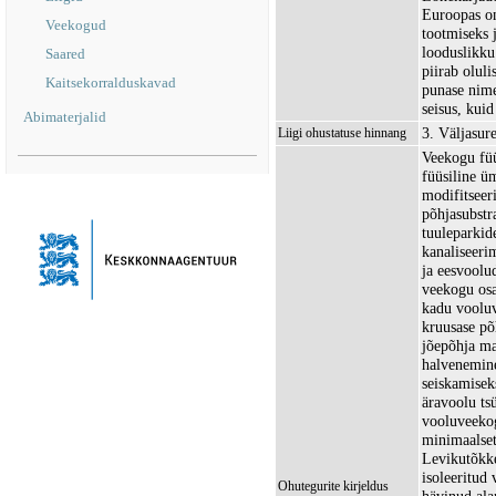
Euroopas on
Veekogud
tootmiseks 
looduslikku 
Saared
piirab oluli
Kaitsekorralduskavad
punase nime
seisus, kuid
Abimaterjalid
3. Väljasur
Liigi ohustatuse hinnang
Veekogu füü
füüsiline ü
modifitseer
põhjasubstr
tuuleparkid
kanaliseeri
ja eesvoolu
veekogu osa
kadu vooluv
kruusase põ
jõepõhja ma
halvenemine
seiskamisek
äravoolu ts
vooluveekog
minimaalset
Levikutõkke
isoleeritud
Ohutegurite kirjeldus