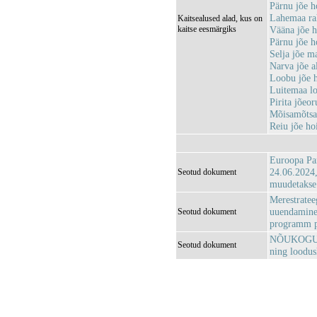
Pärnu jõe 
Lahemaa r
Kaitsealused alad, kus on
kaitse eesmärgiks
Vääna jõe 
Pärnu jõe 
Selja jõe m
Narva jõe 
Loobu jõe 
Luitemaa l
Pirita jõeo
Mõisamõtsa
Reiu jõe h
Euroopa Pa
24.06.2024,
Seotud dokument
muudetakse
Merestrate
uuendamine:
Seotud dokument
programm p
NÕUKOGU D
Seotud dokument
ning loodus