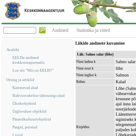
Andmed
Statistika ja viited
Liikide andmete kuvamine
Avaleht
Liik: Salmo salar (lõhe)
EELISe andmed
Salmo salar
Nimi ladina k
keskkonnaportaalis
lõhe
Nimi eesti k
Loe siit "Mis on EELIS?"
Salmon
Nimi inglise k
Otsing ja artiklid
Kalad
Rühm
Kaitstavad alad
Lõhe (Salmo
vähearvukas 
Rahvusvahelise tähtsusega alad
kruusase põ
Üksikobjektid
ajal üsna la
noorjärkude
Ürglooduse objektid
Läänemerre 
Pärandkultuuriobjektid
sigimiseks 
nõrgenenud 
Pargid, puistud
Kirjeldus
paljudes ko
Lõhekarjade
Liigid