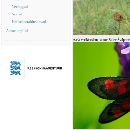
Veekogud
Saared
Kaitsekorralduskavad
Abimaterjalid
Aasa-verikireslane, autor: Sulev Śvilponi