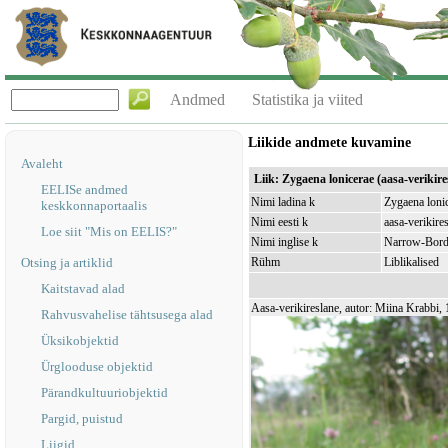
Andmed
Statistika ja viited
Liikide andmete kuvamine
Avaleht
Liik: Zygaena lonicerae (aasa-verikire
EELISe andmed
Nimi ladina k
Zygaena loni
keskkonnaportaalis
Nimi eesti k
aasa-verikire
Loe siit "Mis on EELIS?"
Nimi inglise k
Narrow-Borde
Otsing ja artiklid
Rühm
Liblikalised
Kaitstavad alad
Aasa-verikireslane, autor: Miina Krabbi,
Rahvusvahelise tähtsusega alad
Üksikobjektid
Ürglooduse objektid
Pärandkultuuriobjektid
Pargid, puistud
Liigid