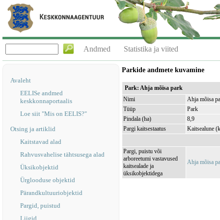
Andmed
Statistika ja viited
Parkide andmete kuvamine
Avaleht
Park: Ahja mõisa park
EELISe andmed
Nimi
Ahja mõisa p
keskkonnaportaalis
Tüüp
Park
Loe siit "Mis on EELIS?"
Pindala (ha)
8,9
Otsing ja artiklid
Pargi kaitsestaatus
Kaitsealune (ka
Kaitstavad alad
Pargi, puistu või
Rahvusvahelise tähtsusega alad
arboreetumi vastavused
Ahja mõisa p
kaitsealade ja
Üksikobjektid
üksikobjektidega
Ürglooduse objektid
Pärandkultuuriobjektid
Pargid, puistud
Liigid