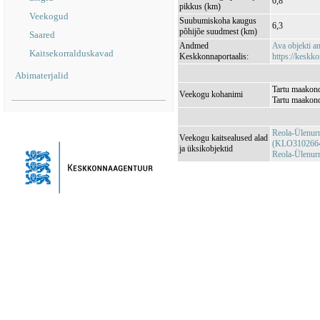
0,8
pikkus (km)
Veekogud
Suubumiskoha kaugus
6,3
põhijõe suudmest (km)
Saared
Andmed
Ava objekti 
Kaitsekorralduskavad
Keskkonnaportaalis:
https://keskko
Abimaterjalid
Tartu maakond
Veekogu kohanimi
Tartu maakond
Reola-Ülenurm
Veekogu kaitsealused alad
(KLO310266
ja üksikobjektid
Reola-Ülenur