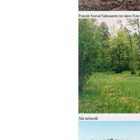
Puisniit Soeval Salusaarete tee ääres F
Alu turbaväli