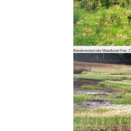
Rekultiveeritud raba Männikustel Foto: