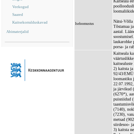
Kaitseala ee
poolloodusli
Veekogud
loomaliikide
Saared
Nätsi-Võlla
Kaitsekorralduskavad
Iseloomustus
Tõstamaa ja 
aastal. Lään
Abimaterjalid
soostumisel
laukarohke p
porsa- ja ra
Kaitseala ka
väärtuslikke
kaitsealuste
2) kaitsta j
92/43/EMÜ l
loomastiku 
22.07.1992, 
ja järvikud 
(6270*), aa
puisniidud 
taastumisvõi
(7140), nok
(7230), van
metsad (902
siirdesoo- 
3) kaitsta n