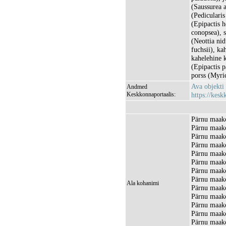
(Saussurea a
(Pedicularis
(Epipactis 
conopsea), s
(Neottia ni
fuchsii), k
kahelehine k
(Epipactis p
porss (Myric
Ava objekti
Andmed
Keskkonnaportaalis:
https://kesk
Pärnu maako
Pärnu maako
Pärnu maako
Pärnu maako
Pärnu maako
Pärnu maako
Pärnu maako
Pärnu maako
Ala kohanimi
Pärnu maako
Pärnu maako
Pärnu maako
Pärnu maako
Pärnu maako