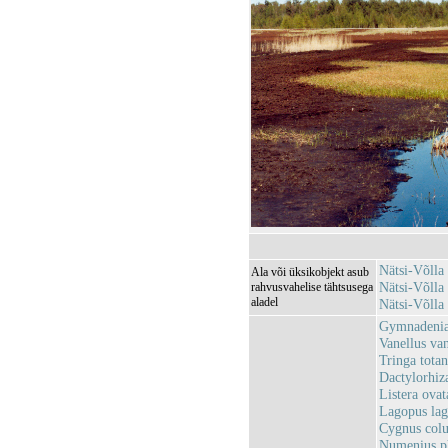
Nätsi-Võlla
Ala või üksikobjekt asub
Nätsi-Võll
rahvusvahelise tähtsusega
aladel
Nätsi-Võlla
Gymnadenia 
Vanellus van
Tringa totan
Dactylorhiz
Listera ovat
Lagopus lag
Cygnus colu
Numenius ph