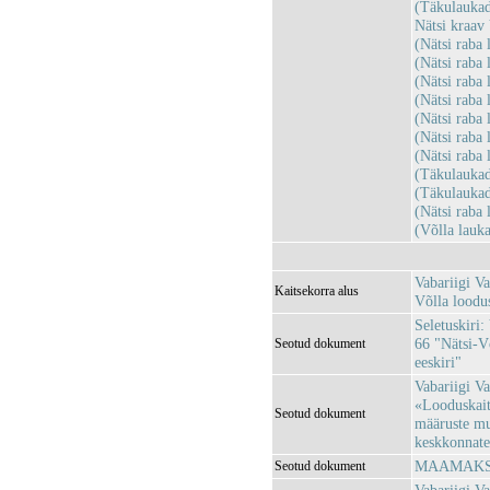
(Täkulauka
Nätsi kraa
(Nätsi rab
(Nätsi rab
(Nätsi rab
(Nätsi rab
(Nätsi rab
(Nätsi rab
(Nätsi rab
(Täkulauka
(Täkulauka
(Nätsi rab
(Võlla lau
Vabariigi Va
Kaitsekorra alus
Võlla loodus
Seletuskiri:
66 "Nätsi-V
Seotud dokument
eeskiri"
Vabariigi Va
«Looduskaits
Seotud dokument
määruste mu
keskkonnatee
MAAMAKSUS
Seotud dokument