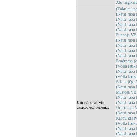
Alu liigika
(Täkulauka
(Nätsi rab
(Nätsi rab
(Nätsi rab
(Nätsi rab
Punaoja V
(Nätsi rab
(Nätsi rab
(Nätsi rab
(Nätsi rab
Paadrema j
(Võlla lau
(Nätsi rab
(Võlla lau
Palatu jõg
(Nätsi rab
Mustoja VE
(Nätsi rab
(Nätsi rab
Kaitsealuse ala või
üksikobjekti veekogud
Uruste oja
(Nätsi rab
Kärbu kraa
(Võlla lau
(Nätsi rab
(Nätsi rab