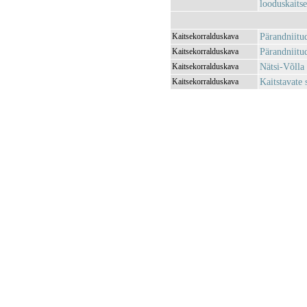
looduskaits
Pärandniitu
Kaitsekorralduskava
Pärandniitu
Kaitsekorralduskava
Nätsi-Võlla
Kaitsekorralduskava
Kaitstavate
Kaitsekorralduskava