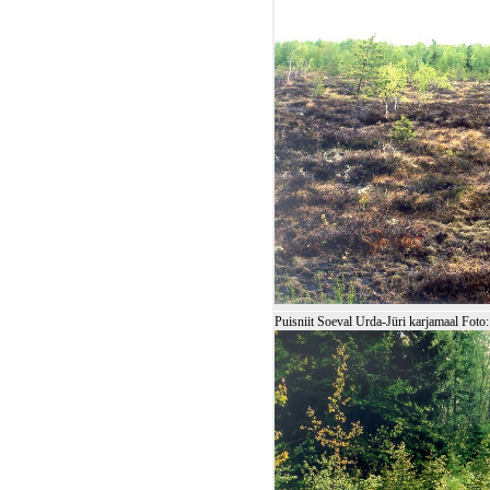
Puisniit Soeval Urda-Jüri karjamaal Fo