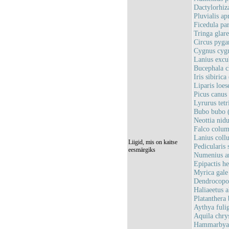
Dactylorhiz
Pluvialis ap
Ficedula pa
Tringa glare
Circus pyga
Cygnus cygn
Lanius excub
Bucephala c
Iris sibiric
Liparis loes
Picus canus 
Lyrurus tetr
Bubo bubo (
Neottia nidu
Falco columb
Lanius collu
Liigid, mis on kaitse
Pedicularis
eesmärgiks
Numenius ar
Epipactis he
Myrica gale 
Dendrocopos
Haliaeetus a
Platanthera 
Aythya fulig
Aquila chrys
Hammarbya 