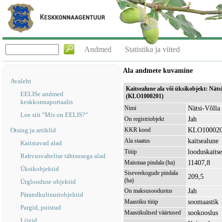
Andmed
Statistika ja viited
Ala andmete kuvamine
Avaleht
Kaitsealune ala või üksikobjekt: Näts
EELISe andmed
(KLO1000201)
keskkonnaportaalis
Nätsi-Võlla 
Nimi
Loe siit "Mis on EELIS?"
Jah
On registriobjekt
KLO10002
Otsing ja artiklid
KKR kood
kaitsealune
Ala staatus
Kaitstavad alad
looduskaitse
Tüüp
Rahvusvahelise tähtsusega alad
11407,8
Maismaa pindala (ha)
Üksikobjektid
Siseveekogude pindala
209,5
(ha)
Ürglooduse objektid
Jah
On maksusoodustus
Pärandkultuuriobjektid
soomaastik
Maastiku tüüp
Pargid, puistud
sookooslus
Maastikulised väärtused
Liigid