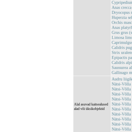
Cypripedium
Anas crecca 
Dryocopus m
Huperzia se
Orchis masc
Anas platyrh
Grus grus (
Limosa limo
Caprimulgus
Calidris pug
Strix uralen
Epipactis pa
Calidris alp
Saussurea al
Gallinago m
Audru liigi
Nätsi-Võll
Nätsi-Võll
Nätsi-Võll
Nätsi-Võlla
Nätsi-Võll
Alal asuvad kaitsealused
alad või üksikobjektid
Nätsi-Võll
Nätsi-Võll
Nätsi-Võll
Nätsi-Võll
Nätsi-Võll