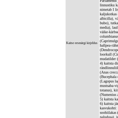
Parlamendi 
linnustiku 
nimetab I li
kaljukotkas 
albicilla), 
bubo), tutk
media), laul
väike-kärbs
columbianus
(Caprimulgu
Kaitse eesmärgi kirjeldus
hallpea-rähn
(Dendrocopos
loorkull (Ci
mudatilder (
4) kaitsta d
rändlinnulii
(Anas crecca
(Bucephala c
(Lagopus la
mustsaba-vi
totanus), ki
(Numenius a
5) kaitsta k
6) kaitsta j
kasvukohti:
soohiilakas
paludosa), 