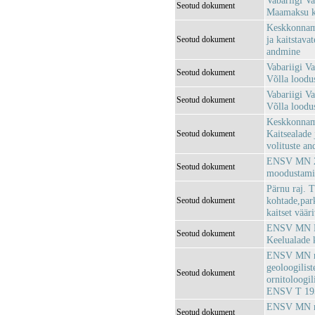
Vabariigi Va
Seotud dokument
Maamaksu ko
Keskkonnami
ja kaitstava
Seotud dokument
andmine
Vabariigi Va
Seotud dokument
Võlla loodu
Vabariigi Va
Seotud dokument
Võlla loodus
Keskkonnami
Kaitsealade 
Seotud dokument
volituste an
ENSV MN 25.
Seotud dokument
moodustami
Pärnu raj. 
kohtade,park
Seotud dokument
kaitset väär
ENSV MN Loo
Seotud dokument
Keelualade k
ENSV MN mää
geoloogiliste
Seotud dokument
ornitoloogil
ENSV T 195
ENSV MN mää
Seotud dokument