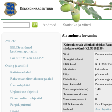
Andmed
Statistika ja viited
Ala andmete kuvamine
Avaleht
Kaitsealune ala või üksikobjekt: Pas
EELISe andmed
sihtkaitsevöönd (KLO3102156)
keskkonnaportaalis
Nimi
Pasuna lendor
Loe siit "Mis on EELIS?"
On registriobjekt
Jah
KKR kood
KLO3102156
Otsing ja artiklid
Ala staatus
kaitsealune
Kaitstavad alad
Tüüp
püsielupaik
Rahvusvahelise tähtsusega alad
Vöönditüüp
püsielupaiga 
Asub kaitsealal
Pasuna lendo
Üksikobjektid
Maismaa pindala (ha)
1,48
Ürglooduse objektid
On maksusoodustus
Jah
Pärandkultuuriobjektid
Maamaksu protsent
0
IUCN kategooria
IV - Elupaiga- 
Pargid, puistud
Andmed
Ava objekti 
Liigid