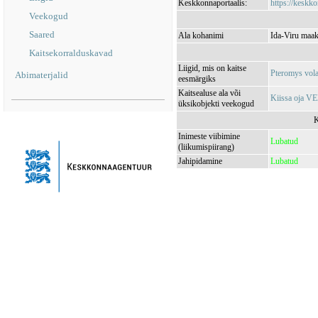
Keskkonnaportaalis:
https://keskko
Veekogud
Saared
Ala kohanimi
Ida-Viru maak
Kaitsekorralduskavad
Liigid, mis on kaitse
Pteromys vola
Abimaterjalid
eesmärgiks
Kaitsealuse ala või
Kiissa oja V
üksikobjekti veekogud
K
Inimeste viibimine
Lubatud
(liikumispiirang)
Jahipidamine
Lubatud