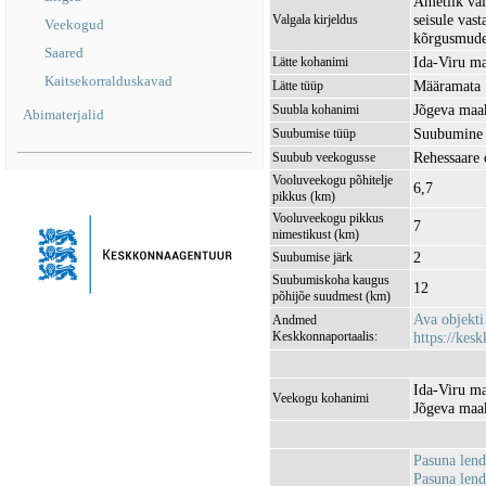
Ametlik val
seisule vas
Valgala kirjeldus
Veekogud
kõrgusmudel
Saared
Ida-Viru ma
Lätte kohanimi
Kaitsekorralduskavad
Määramata
Lätte tüüp
Jõgeva maak
Suubla kohanimi
Abimaterjalid
Suubumine 
Suubumise tüüp
Rehessaare
Suubub veekogusse
Vooluveekogu põhitelje
6,7
pikkus (km)
Vooluveekogu pikkus
7
nimestikust (km)
2
Suubumise järk
Suubumiskoha kaugus
12
põhijõe suudmest (km)
Ava objekt
Andmed
Keskkonnaportaalis:
https://kesk
Ida-Viru ma
Veekogu kohanimi
Jõgeva maak
Pasuna len
Pasuna lend