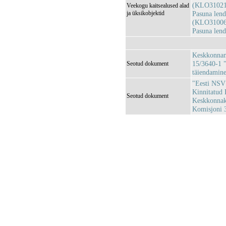
(KLO31021
Veekogu kaitsealused alad
ja üksikobjektid
Pasuna lend
(KLO31006
Pasuna len
Keskkonnami
15/3640-1 "
Seotud dokument
täiendamin
"Eesti NSV 
Kinnitatud 
Seotud dokument
Keskkonnaka
Komisjoni 3