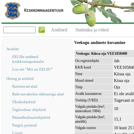
Andmed
Statistika ja viited
Veekogu andmete kuvamine
Avaleht
Veekogu: Kiissa oja VEE1058400
EELISe andmed
Jah
On registriobjekt
keskkonnaportaalis
VEE10584
KKR kood
Loe siit "Mis on EELIS?"
Kiissa oja
Nimi
Otsing ja artiklid
Kissa oja
Muud nimed
Kaitstavad alad
Oja
Tüüp
Ei ole avali
Avalik kasutatavus
Rahvusvahelise tähtsusega alad
Tugevasti 
Veetüüp (VRD)
Üksikobjektid
Valgala pindala (km²,
10
Ürglooduse objektid
nimestikust 1984)
Valgala pindala (km²,
Pärandkultuuriobjektid
15,1
ametlik)
Pargid, puistud
10 kuni 25
Valgala suurus
Liigid