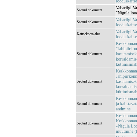
looduskaits
Vabariigi Va
Seotud dokument
"Nigula loo
Vabariigi Va
Seotud dokument
looduskaitse
Vabariigi Va
Kaitsekorra alus
looduskaits
Keskkonnami
"Jahipiirkon
kasutamisek
Seotud dokument
korraldamise
küttimismaht
Keskkonnami
Jahipiirkonn
kasutamisek
Seotud dokument
korraldamise
küttimismah
Keskkonnami
ja kaitstava
Seotud dokument
andmine
Keskkonnami
Keskkonnami
Seotud dokument
«Nigula Loo
muutmine (k