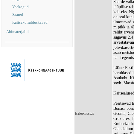
Saarde valla
tüüpilise ra
Veekogud
kaitseks. Ni
Saared
on seal kun
ilmestavad 
Kaitsekorralduskavad
m pikk ja 4
Abimaterjalid
reliktjärven
sügavus 2,4
arvestatava
jõhvikasorti
asub metslo
ha. Tegemis
Lääne-Eesti
haruldased l
Asukoht: Ki
sovh.,Massi
Kaitsealused
Pesitsevad l
Bonasa bona
ciconia, Cic
Iseloomustus
Crex crex, 
Emberiza ho
Glaucidium 
apivorus, Pi