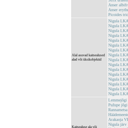
Strix uralen
Anser albifr
Anser eryth
Picoides tri
Nigula LKA
Nigula LKA
Nigula LKA
Nigula LKA
Nigula LKA
Nigula LKA
Nigula LKA
Nigula LKA
Alal asuvad kaitsealused
alad või üksikobjektid
Nigula LKA
Nigula LKA
Nigula LKA
Nigula LKA
Nigula LKA
Nigula LKA
Nigula LKA,
Nigula LKA
Lemmejõgi
Pužupe jõg
Rannametsa
Häädemeest
Arakaoja V
Nigula jär
Kaitsealuse ala või