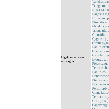
Vanellus van
Tringa totan
Anser fabali
Lagopus lag
Numenius ph
Pluvialis ap
Ficedula pa
Tringa glare
Glaucidium 
Cygnus cygn
Circus pyga
Lanius excub
Clanga poma
Ciconia nig
Liigid, mis on kaitse
Lyrurus tetr
eesmärgiks
Picus canus 
Tetrastes bo
Lanius collu
Dendrocopos
Pteromys vo
Dryobates m
Pernis apivo
Cinna latifo
Tetrao uroga
Grus grus (
Caprimulgus