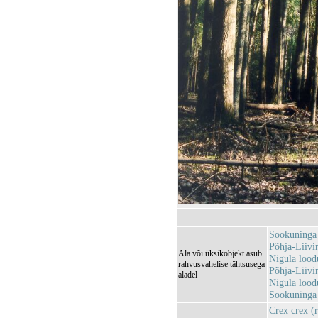
Sookuninga
Põhja-Liiv
Ala või üksikobjekt asub
Nigula lood
rahvusvahelise tähtsusega
Põhja-Liiv
aladel
Nigula loo
Sookuninga 
Crex crex (