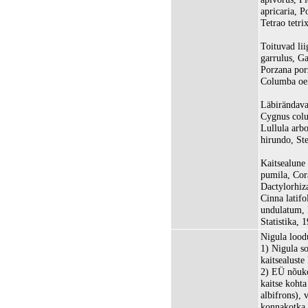
apricaria, P
Tetrao tetri
Toituvad lii
garrulus, Ga
Porzana por
Columba oe
Läbirändavad
Cygnus colu
Lullula arbo
hirundo, Ste
Kaitsealune
pumila, Cora
Dactylorhiza
Cinna latif
undulatum, 
Statistika, 
Nigula lood
1) Nigula so
kaitsealuste
2) EÜ nõuko
kaitse kohta
albifrons), 
konnakotka 