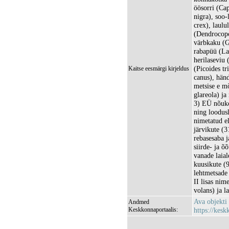
öösorri (Ca
nigra), soo-
crex), laulu
(Dendrocopo
värbkaku (G
rabapüü (La
herilaseviu 
(Picoides tr
Kaitse eesmärgi kirjeldus
canus), händ
metsise e mõ
glareola) ja
3) EÜ nõuko
ning loodusl
nimetatud el
järvikute (3
rebasesaba 
siirde- ja 
vanade laial
kuusikute (
lehtmetsade
II lisas nim
volans) ja la
Ava objekti
Andmed
Keskkonnaportaalis:
https://kesk