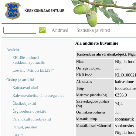
Andmed
Statistika ja viited
Ala andmete kuvamine
Avaleht
Kaitsealune ala või üksikobjekt: Nig
EELISe andmed
Nigula lood
Nimi
keskkonnaportaalis
Jah
On registriobjekt
Loe siit "Mis on EELIS?"
KLO10002
KKR kood
Otsing ja artiklid
kaitsealune
Ala staatus
Kaitstavad alad
looduskaitse
Tüüp
6356,9
Maismaa pindala (ha)
Rahvusvahelise tähtsusega alad
Siseveekogude pindala
Üksikobjektid
74,4
(ha)
Ürglooduse objektid
Jah
On maksusoodustus
soomaastik
Pärandkultuuriobjektid
Maastiku tüüp
sookooslus
Maastikulised väärtused
Pargid, puistud
Nigula lood
Liigid