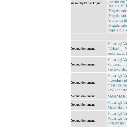
Kodaja oja
üksikobjekti veekogud
Rae oja VE
(Nigula ra
(Nigula ra
Arumetsa j
(Nigula ra
Nepste oja
Vabariigi Va
"Vabariigi V
Seotud dokument
eeskirjades
Vabariigi Va
Valitsuse mä
Seotud dokument
kaitsekorda
Vabariigi Va
«Looduskaits
Seotud dokument
määruste mu
keskkonnatee
MAAMAKSUS
Seotud dokument
Vabariigi Va
Seotud dokument
Maamaksu ko
Vabariigi Va
Vabariigi Va
Seotud dokument
«Maamaksu k