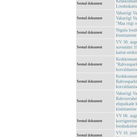
Keskkonnami
Seotud dokument
Looduskaits
Vabariigi Va
Vabariigi Va
Seotud dokument
"Maa riigi 
Nigula loodu
Seotud dokument
kinnitamine 
VV 30. augu
novembri 19
Seotud dokument
kaitse-eeski
Keskkonnami
"Rahvuspark
Seotud dokument
korraldamis
Keskkonnami
Rahvusparki
Seotud dokument
korraldamis
Vabariigi Va
Rahvusvahel
Seotud dokument
elupaikade 
kinnitamine
VV 06. augu
korrigeerim
Seotud dokument
looduskaitse
VV 16. juul
Seotud dokument