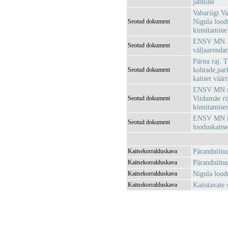
jätmine
Vabariigi V
Nigula loodu
Seotud dokument
kinnitamine
ENSV MN. mä
Seotud dokument
väljaarenda
Pärnu raj. 
kohtade,park
Seotud dokument
kaitset väär
ENSV MN mä
Viidumäe rii
Seotud dokument
kinnitamises
ENSV MN mää
Seotud dokument
looduskaits
Pärandniitu
Kaitsekorralduskava
Pärandniitu
Kaitsekorralduskava
Nigula lood
Kaitsekorralduskava
Kaitstavate
Kaitsekorralduskava