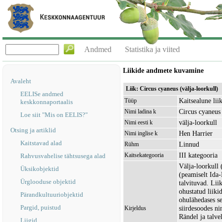
Andmed
Statistika ja viited
Liikide andmete kuvamine
Avaleht
Liik: Circus cyaneus (välja-loorkull)
EELISe andmed
Kaitsealune lii
Tüüp
keskkonnaportaalis
Circus cyaneus
Nimi ladina k
Loe siit "Mis on EELIS?"
välja-loorkull
Nimi eesti k
Otsing ja artiklid
Hen Harrier
Nimi inglise k
Kaitstavad alad
Linnud
Rühm
III kategooria
Kaitsekategooria
Rahvusvahelise tähtsusega alad
Välja-loorkull 
Üksikobjektid
(peamiselt Ida-
Ürglooduse objektid
talvituvad. Liik
ohustatud liik
Pärandkultuuriobjektid
ohulähedases se
Pargid, puistud
siirdesoodes ni
Kirjeldus
Rändel ja talv
Liigid