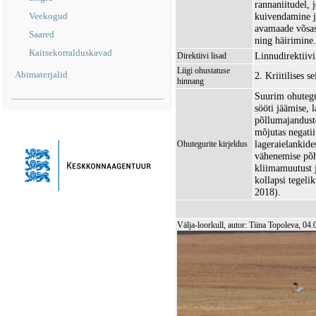
rannaniitudel,
Veekogud
kuivendamine j
avamaade võsas
Saared
ning häirimine.
Kaitsekorralduskavad
Linnudirektiivi 
Direktiivi lisad
Liigi ohustatuse
Abimaterjalid
2. Kriitilises 
hinnang
Suurim ohutegu
sööti jäämise, 
põllumajanduste
mõjutas negatiiv
lageraielankide
Ohutegurite kirjeldus
vähenemise põhj
kliimamuutust j
kollapsi tegeli
2018).
Välja-loorkull, autor: Tiina Topoleva, 04