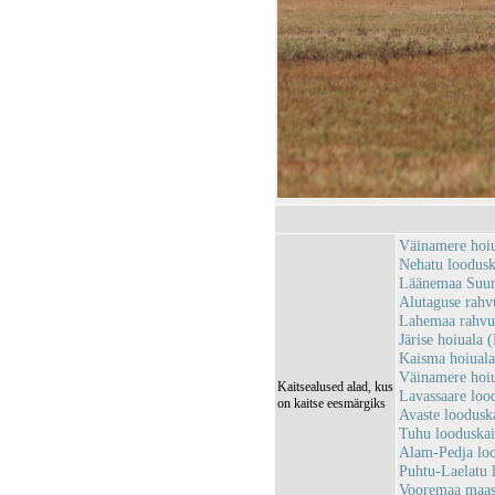
Väinamere hoi
Nehatu loodus
Läänemaa Suur
Alutaguse rah
Lahemaa rahv
Järise hoiual
Kaisma hoiual
Väinamere hoi
Kaitsealused alad, kus
Lavassaare loo
on kaitse eesmärgiks
Avaste loodus
Tuhu looduska
Alam-Pedja lo
Puhtu-Laelatu 
Vooremaa maas