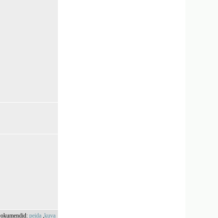
okumendid:
peida
,
kuva