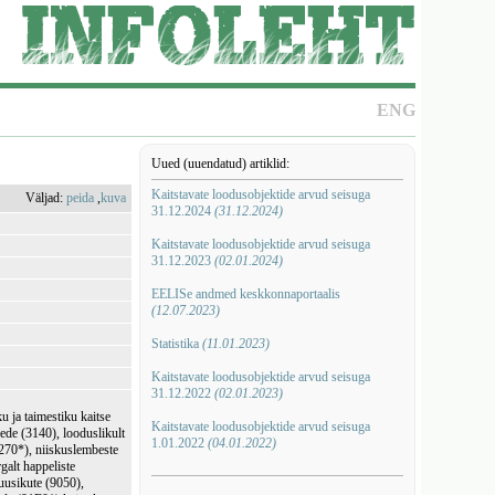
ENG
Uued (uuendatud) artiklid:
Kaitstavate loodusobjektide arvud seisuga
Väljad:
peida
,
kuva
31.12.2024
(31.12.2024)
Kaitstavate loodusobjektide arvud seisuga
31.12.2023
(02.01.2024)
EELISe andmed keskkonnaportaalis
(12.07.2023)
Statistika
(11.01.2023)
Kaitstavate loodusobjektide arvud seisuga
31.12.2022
(02.01.2023)
 ja taimestiku kaitse
Kaitstavate loodusobjektide arvud seisuga
vede (3140), looduslikult
1.01.2022
(04.01.2022)
6270*), niiskuslembeste
galt happeliste
uusikute (9050),