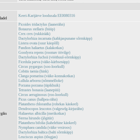
Keeri-Karijärve loodusala EE0080316
ladel
Picoides tridactylus (laanerähn)
Botaurus stellaris (hüüp)
Crex crex (rukkirääk)
Dactylorhiza incarnata (kahkjaspunane sõrmkäpp)
Listera ovata (suur käopõll)
Pandion haliaetus (kalakotkas)
Goodyera repens (roomav öövilge)
Dactylorhiza fuchsii (vööthuul-sõrmkäpp)
Ficedula parva (väike-kärbsenäpp)
Circus pygargus (soo-loorkull)
Cobitis taenia (hink)
Clanga pomarina (väike-konnakotkas)
Lullula arborea (nõmmelõoke)
Porzana porzana (täpikhuik)
Tetrastes bonasia (laanepüü)
Circus aeruginosus (roo-loorkull)
Picus canus (hallpea-rähn)
Platanthera chlorantha (rohekas käokeel)
Dendrocopos leucotos (valgeselg-kirjurähn)
rgiks
Haliaeetus albicilla (merikotkas)
Sterna hirundo (jõgitiir)
Platanthera bifolia (kahelehine käokeel)
Nymphaea candida (väike vesiroos)
Dactylorhiza baltica (balti sõrmkäpp)
Leuciscus aspius (tõugjas)