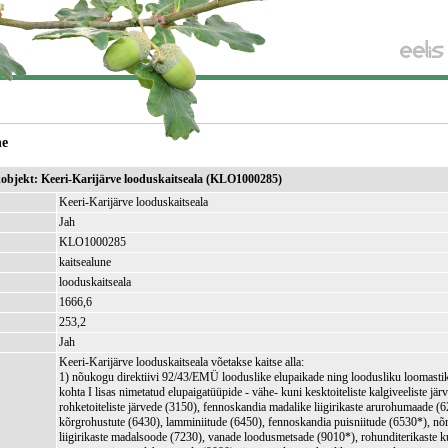
ne
ikobjekt: Keeri-Karijärve looduskaitseala (KLO1000285)
Keeri-Karijärve looduskaitseala
Jah
KLO1000285
kaitsealune
looduskaitseala
1666,6
)
253,2
Jah
Keeri-Karijärve looduskaitseala võetakse kaitse alla:
1) nõukogu direktiivi 92/43/EMÜ looduslike elupaikade ning loodusliku loomastiku
kohta I lisas nimetatud elupaigatüüpide - vähe- kuni kesktoiteliste kalgiveeliste jär
rohketoiteliste järvede (3150), fennoskandia madalike liigirikaste arurohumaade (
kõrgrohustute (6430), lamminiitude (6450), fennoskandia puisniitude (6530*), nõr
liigirikaste madalsoode (7230), vanade loodusmetsade (9010*), rohunditerikaste k