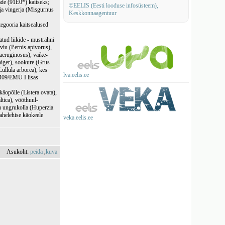
ade (91E0*) kaitseks;
©EELIS (Eesti looduse infosüsteem),
 ja vingerja (Misgurnus
Keskkonnaagentuur
tegooria kaitsealused
tud liikide - musträhni
viu (Pernis apivorus),
 aeruginosus), väike-
niger), sookure (Grus
ullula arborea), kes
lva.eelis.ee
9/409/EMÜ I lisas
 käopõlle (Listera ovata),
tica), vööthuul-
ku ungrukolla (Huperzia
ahelehise käokeele
veka.eelis.ee
Asukoht:
peida
,
kuva