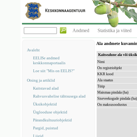
Andmed
Statistika ja viited
Ala andmete kuvami
Avaleht
Kaitsealune ala või üks
EELISe andmed
Nimi
keskkonnaportaalis
On registriobjekt
Loe siit "Mis on EELIS?"
KKR kood
Otsing ja artiklid
Ala staatus
Tüüp
Kaitstavad alad
Maismaa pindala (ha)
Rahvusvahelise tähtsusega alad
Siseveekogude pindala (ha
Üksikobjektid
On maksusoodustus
Ürglooduse objektid
Pärandkultuuriobjektid
Pargid, puistud
Liigid