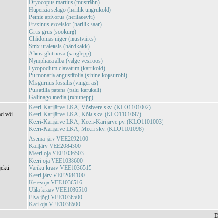
Dryocopus martius (musträhn)
Huperzia selago (harilik ungrukold)
Pernis apivorus (herilaseviu)
Fraxinus excelsior (harilik saar)
Grus grus (sookurg)
Chlidonias niger (mustviires)
Strix uralensis (händkakk)
Alnus glutinosa (sanglepp)
Nymphaea alba (valge vesiroos)
Lycopodium clavatum (karukold)
Pulmonaria angustifolia (sinine kopsurohi)
Misgurnus fossilis (vingerjas)
Pulsatilla patens (palu-karukell)
Gallinago media (rohunepp)
Keeri-Karijärve LKA, Võsivere skv. (KLO1101002)
ad või
Keeri-Karijärve LKA, Kõia skv. (KLO1101097)
Keeri-Karijärve LKA, Keeri-Karijärve pv. (KLO1101003)
Keeri-Karijärve LKA, Meeri skv. (KLO1101098)
Asema järv VEE2092100
Karijärv VEE2084300
Meeri oja VEE1036503
Keeri oja VEE1038600
jekti
Variku kraav VEE1036515
Keeri järv VEE2084100
Keresoja VEE1036516
Ulila kraav VEE1036510
Elva jõgi VEE1036500
Kari oja VEE1038500
D