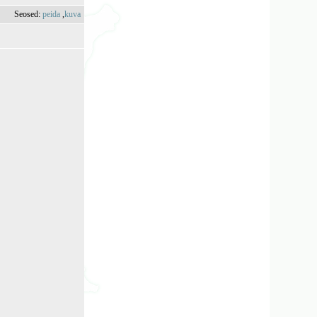
Seosed:
peida
,
kuva