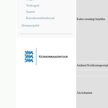
Veekogud
Saared
Kaitsekorralduskavad
Kaitse eesmärgi kirjeldus
Abimaterjalid
Andmed Keskkonnaportaal
Ala kohanimi