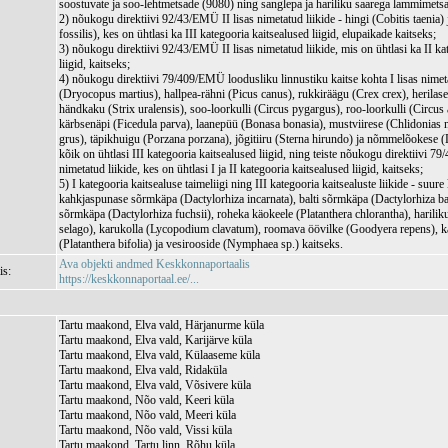
soostuvate ja soo-lehtmetsade (9080) ning sanglepa ja hariliku saarega lammimets
2) nõukogu direktiivi 92/43/EMÜ II lisas nimetatud liikide - hingi (Cobitis taenia)
fossilis), kes on ühtlasi ka III kategooria kaitsealused liigid, elupaikade kaitseks;
3) nõukogu direktiivi 92/43/EMÜ II lisas nimetatud liikide, mis on ühtlasi ka II ka
liigid, kaitseks;
4) nõukogu direktiivi 79/409/EMÜ loodusliku linnustiku kaitse kohta I lisas nimeta
(Dryocopus martius), hallpea-rähni (Picus canus), rukkiräägu (Crex crex), herilase
händkaku (Strix uralensis), soo-loorkulli (Circus pygargus), roo-loorkulli (Circus
kärbsenäpi (Ficedula parva), laanepüü (Bonasa bonasia), mustviirese (Chlidonias 
grus), täpikhuigu (Porzana porzana), jõgitiiru (Sterna hirundo) ja nõmmelõokese (L
kõik on ühtlasi III kategooria kaitsealused liigid, ning teiste nõukogu direktiivi 7
nimetatud liikide, kes on ühtlasi I ja II kategooria kaitsealused liigid, kaitseks;
5) I kategooria kaitsealuse taimeliigi ning III kategooria kaitsealuste liikide - suure
kahkjaspunase sõrmkäpa (Dactylorhiza incarnata), balti sõrmkäpa (Dactylorhiza bal
sõrmkäpa (Dactylorhiza fuchsii), roheka käokeele (Platanthera chlorantha), harili
selago), karukolla (Lycopodium clavatum), roomava öövilke (Goodyera repens), k
(Platanthera bifolia) ja vesirooside (Nymphaea sp.) kaitseks.
Ava objekti andmed Keskkonnaportaalis
is:
https://keskkonnaportaal.ee/...
Tartu maakond, Elva vald, Härjanurme küla
Tartu maakond, Elva vald, Karijärve küla
Tartu maakond, Elva vald, Külaaseme küla
Tartu maakond, Elva vald, Ridaküla
Tartu maakond, Elva vald, Võsivere küla
Tartu maakond, Nõo vald, Keeri küla
Tartu maakond, Nõo vald, Meeri küla
Tartu maakond, Nõo vald, Vissi küla
Tartu maakond, Tartu linn, Rõhu küla