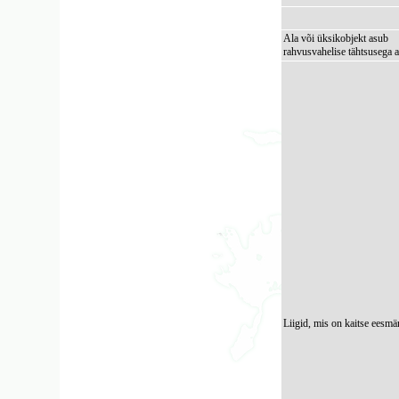
Ala või üksikobjekt asub
rahvusvahelise tähtsusega a
Liigid, mis on kaitse eesmä