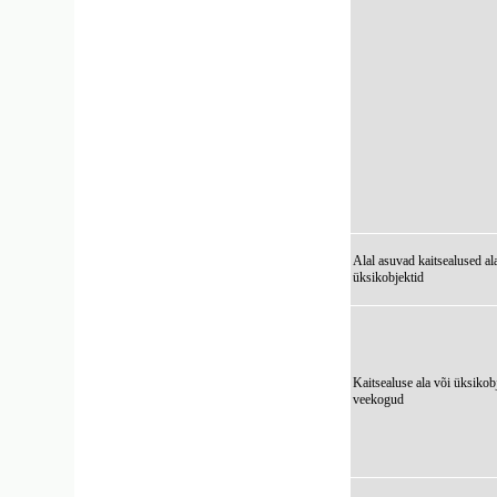
Alal asuvad kaitsealused al
üksikobjektid
Kaitsealuse ala või üksikob
veekogud